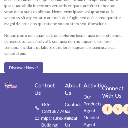
ipsa quae ab illo inventore veritatis et quasi architecto beatae
vitae dicta sunt explicabo. Nemo enim ipsam voluptatem quia
voluptas sit aspernatur aut odit aut fugit, sed quia consequuntur
magni dolores eos qui ratione voluptatem sequi nesciunt.
Neque porro quisquam est, qui dolorem ipsum quia dolor sit amet,
consectetur, adipisci velit, sed quia non numquam eius modi
tempora incidunt ut labore et dolore magnam aliquam quaerat
voluptatem.
Discover Now
Contact
About
Activities
Connect
Us
Us
With Us
Our
Products
+86-
Contact
Agent
13813877465
Us
Needed
mlp@sutex.net.cn
About
Agent
Building
Us