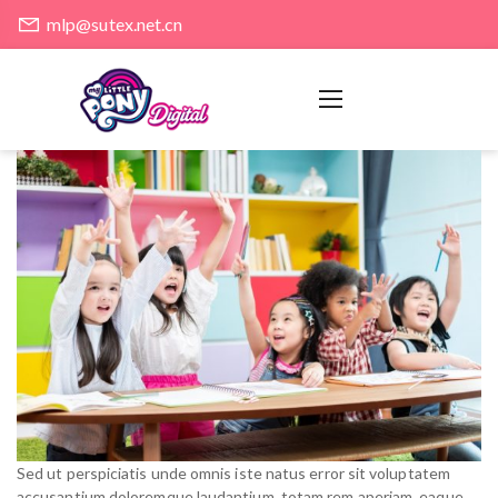
mlp@sutex.net.cn
Sed ut perspiciatis unde omnis iste natus error sit voluptatem
accusantium doloremque laudantium, totam rem aperiam, eaque